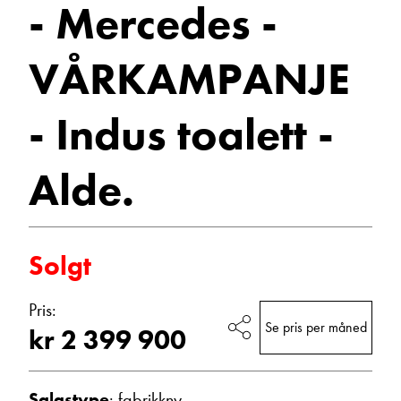
- Mercedes -
toalett
Vis epost
-
VÅRKAMPANJE
Alde.
- Indus toalett -
2023
Bobiler
Alde.
Ann Kristin Hattrem
Solgt
Salgssjef
Vis telefon
Pris:
Vis epost
Se pris per måned
kr 2 399 900
Salgstype
: fabrikkny