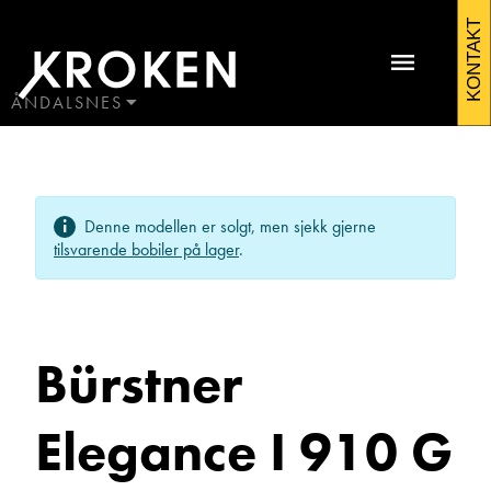
Bürstner
KONTAKT
Elegance
I
ÅNDALSNES
BODØ
910
HAUGALAND
Kontakt Åndalsnes
G
ÅLESUND
Denne modellen er solgt, men sjekk gjerne
ÅNDALSNES
-
tilsvarende bobiler på lager
.
Mercedes
-
Bürstner
VÅRKAMPANJE
-
Elegance I 910 G
Ole Johan Wenge
Indus
Avdelingsleder