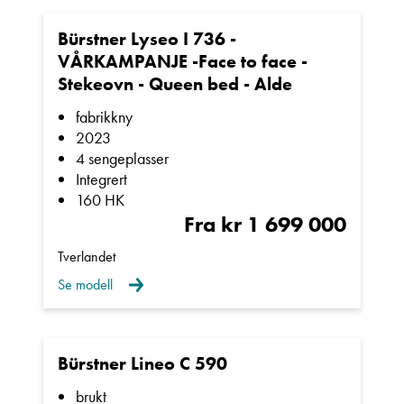
Multimediapakke
Bürstner Lyseo I 736 -
Vinterpakke 2 ALDE
VÅRKAMPANJE -Face to face -
Kombinasjonsstikkkontakt utvendig
Stekeovn - Queen bed - Alde
230V/12V/TV,
fabrikkny
Denne siden er beskyttet av reCAPTCHA og Google
Utvendig gasskontakt
Personvernerklæring
2023
og
Vilkår for bruk
er gjeldende.
4 sengeplasser
For mer informasjon og visning ta kontakt
Integrert
Kontakt avdeling
med oss:
160 HK
Fra kr 1 699 000
For mer informasjon, ta kontakt med vår
Tverlandet
selger:
Se modell
Hjalmar Fredriksen mob: 40225922
Bürstner Lineo C 590
mail:
hjalmar.fredriksen@kroken.no
brukt