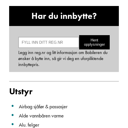
Beskrivelse
Har du innbytte?
Hent
opplysninger
Legg inn reg.nr og litt informasjon om Bobileren du
ønsker å bytte inn, så gir vi deg en uforpliktende
Denne siden er beskyttet av reCAPTCHA og Google
innbyttepris.
Personvernerklæring
og
Vilkår for bruk
er gjeldende.
Ta kontakt
Utstyr
Airbag sjåfør & passasjer
Alde vannbåren varme
Alu. felger