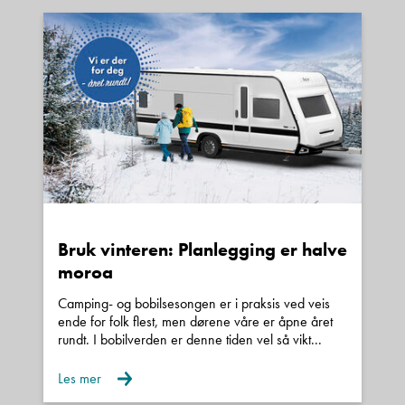
Innbytte:
Vi tar de fleste bobiler og campingvogner i
innbytte.
Finansiering:
Vi tilbyr gunstige finansieringstilbud gjennom våre
samarbeidspartnere.
Bruk vinteren: Planlegging er halve
Utstyr:
moroa
Vi monterer det meste av utstyr ved vårt verksted,
Camping- og bobilsesongen er i praksis ved veis
som f.esk. markise, parabolantenne, sykkelstativ,
ende for folk flest, men dørene våre er åpne året
rundt. I bobilverden er denne tiden vel så vikt...
ryggekamera etc. Utstyr som f.eks. hengerfeste
og webasto kan vi ordne via våre
Les mer
samarbeidspartnere hvis mulig.