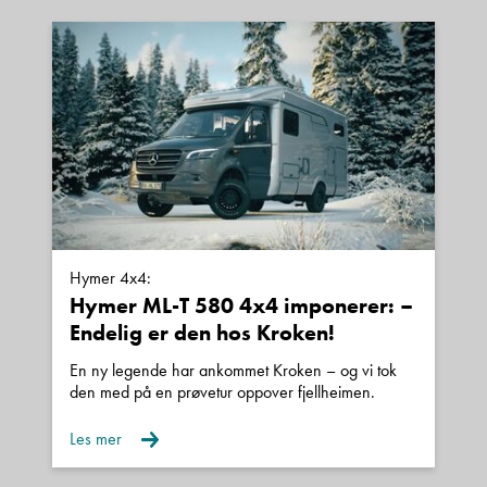
ha utført service i henhold til
serviceprogram, eller det utføres før bilen
overleveres.
Eventuell registerreim skal være byttet i
henhold til intervall, alternativt byttes den
før bilen overleveres.
Hymer 4x4:
Hymer ML-T 580 4x4 imponerer: –
Garantier:
Endelig er den hos Kroken!
En ny legende har ankommet Kroken – og vi tok
Alle våre nye biler leveres med 5 års
den med på en prøvetur oppover fjellheimen.
Norgesgaranti.
Les mer
Alle våre brukte biler kan leveres med inntil 24
mnd garanti.