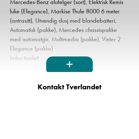
Mercedes-Benz alufelger (sort), Elektrisk Remis
luke (Elegance), Markise Thule 8000 6 meter
(antrasitt), Utvendig dusj med blandebatteri,
Automatisk (pakke), Mercedes chassispakke
med automatgir, Multimedia (pakke), Vinter 2
Elegance (pakke)
Indus toalett
Kontakt Tverlandet
Bürstner Elegance I 910 G 2023
Dette er et smykke av en bobil og flaggskipet til
Bürstner!!
Er du på jakt etter en bil som er romslig og som
gir deg følelsen av å reise på 1. klasse? Ja da