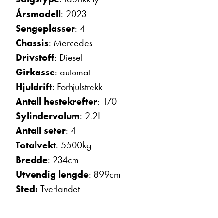
Ta kontakt
Årsmodell
: 2023
Sengeplasser
: 4
Chassis
: Mercedes
Lurer du på noe? Spør!
Drivstoff
: Diesel
Girkasse
: automat
Hjuldrift
: Forhjulstrekk
Sted
Antall hestekrefter
: 170
Sylindervolum
: 2.2L
Hva gjelder det?
Antall seter
: 4
Totalvekt
: 5500kg
Bredde
: 234cm
E-post
Utvendig lengde
: 899cm
Sted:
Tverlandet
Navn