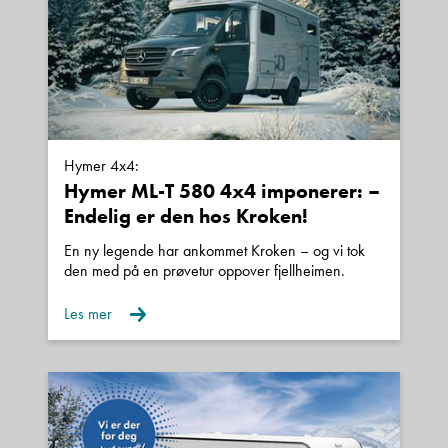
✔ 7 års tetthetssikring fra fabrikk
✔ Moderne Euro 6-motor
✔ Svært høy utstyrsspesifikasjon
✔ Tysk kvalitet og gjennomført finish
Hymer 4x4:
Hvorfor velge denne?
Hymer ML-T 580 4x4 imponerer: –
Endelig er den hos Kroken!
✔️ 8-trinns automatgir
En ny legende har ankommet Kroken – og vi tok
✔️ Panoramavindu gir fantastisk romfølelse
den med på en prøvetur oppover fjellheimen.
✔️ Full sikkerhetspakke
Les mer
✔️ Solcelle + WiFi/LTE
✔️ Moderne premiumfølelse
✔️ Lettkjørt og praktisk størrelse
✔️ Svært godt utstyrt modell