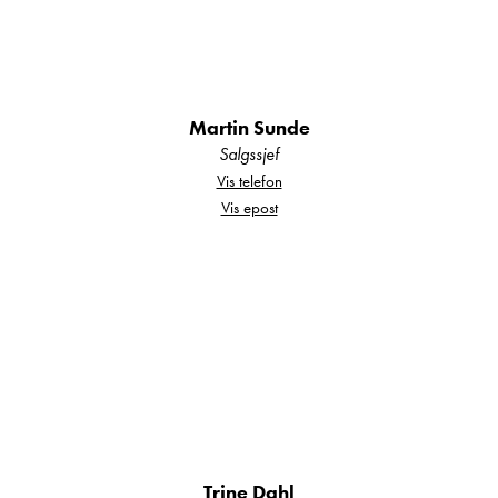
stillegående, smidig og komfortabel
kjøreopplevelse.
Utstyrt med blant annet:
Martin Sunde
Salgssjef
• Adaptiv cruisekontroll
Vis telefon
• Bremseassistent med fotgjenger- og
Vis epost
syklistdeteksjon
• Kjørefeltassistent
• Blindsonevarsling
• Parkeringssensorer bak
• Elektrisk parkeringsbrems
• Regn- og lyssensor
• Trafikkskiltgjenkjenning
• Intelligent hastighetsassistent
Trine Dahl