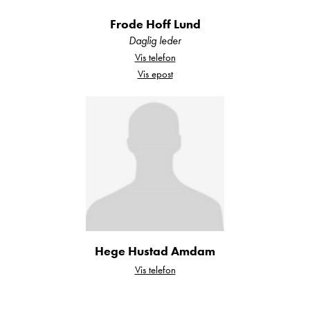
Perfekt både for helgeturer og lange eventyr.
Frode Hoff Lund
Moderne kjøkken med smarte løsninger
Daglig leder
Vis telefon
• 2-bluss gasskomfyr med elektrisk tenning
Vis epost
• Effektivt kompressorkjøleskap
• Praktiske arbeidsflater
• Soft-close skuffer
• Smarte oppbevaringsløsninger
Her ligger alt til rette for gode matopplevelser
på tur.
Innovativt Variobad
Hege Hustad Amdam
Vis telefon
Det smarte svingbare badet gir deg separat
dusjløsning på sekunder.