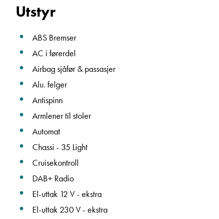
Utstyr
ABS Bremser
AC i førerdel
Airbag sjåfør & passasjer
Alu. felger
Antispinn
Armlener til stoler
Automat
Chassi - 35 Light
Cruisekontroll
DAB+ Radio
El-uttak 12 V - ekstra
El-uttak 230 V - ekstra