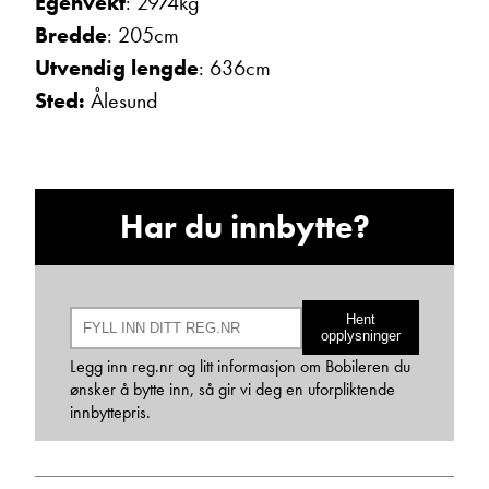
Egenvekt
: 2974kg
Bredde
: 205cm
Beskrivelse
Utvendig lengde
: 636cm
Sted:
Ålesund
Har du innbytte?
Denne siden er beskyttet av reCAPTCHA og Google
Personvernerklæring
og
Vilkår for bruk
er gjeldende.
Hent
Ta kontakt
opplysninger
Legg inn reg.nr og litt informasjon om Bobileren du
ønsker å bytte inn, så gir vi deg en uforpliktende
innbyttepris.