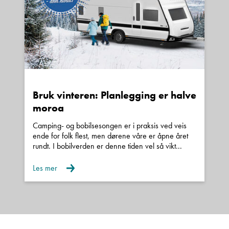
Klar for nye eventyr?
Dette er bybobilen for deg som ønsker moderne
teknologi, høy komfort og maksimal frihet – i en
kompakt og svært gjennomført premiummodell.
Martin Sunde – 924 38 938
Bruk vinteren: Planlegging er halve
Frode Hoff Lund – 456 51 365
moroa
Camping- og bobilsesongen er i praksis ved veis
ende for folk flest, men dørene våre er åpne året
rundt. I bobilverden er denne tiden vel så vikt...
::: Velkommen til oss på Kroken for
Les mer
visning, en kopp kaffe og hyggelig prat
:::