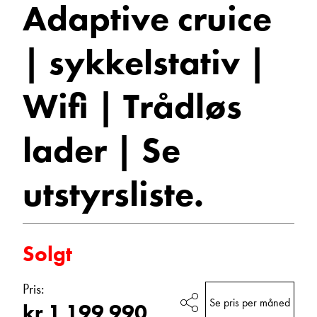
Adaptive cruice
Wifi
Vis epost
|
| sykkelstativ |
Trådløs
Wifi | Trådløs
lader
|
lader | Se
Se
utstyrsliste.
utstyrsliste.
Ann Kristin Hattrem
2026
Salgssjef
Vis telefon
Bobiler
Vis epost
Solgt
Pris:
Se pris per måned
kr 1 199 990