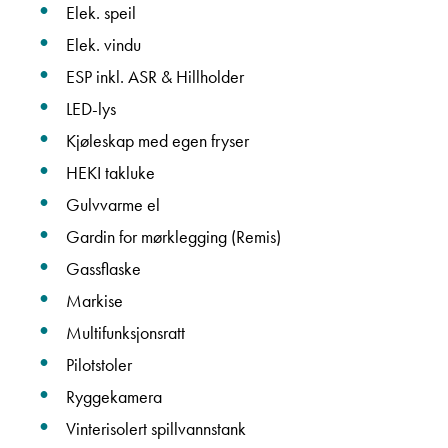
Elek. speil
Elek. vindu
ESP inkl. ASR & Hillholder
LED-lys
Kjøleskap med egen fryser
HEKI takluke
Gulvvarme el
Gardin for mørklegging (Remis)
Gassflaske
Markise
Multifunksjonsratt
Pilotstoler
Ryggekamera
Vinterisolert spillvannstank