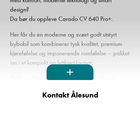
med komfort, moderne teknologi og smart
design?
Da bør du oppleve Carado CV 640 Pro+.
Her får du en moderne og svært godt utstyrt
bybobil som kombinerer tysk kvalitet, premium
kjørefølelse og imponerende romfølelse – pakket
inn i et kompakt og lettkjørt format.
Dette er ikke en standard CV640 – bilen er
spekket med ekstrautstyr og omfattende komfort-
Kontakt Ålesund
og sikkerhetspakker.
Kjøreglede og teknologi i toppklasse
Bygget på Fiat Ducato med sterk 140 hk motor
og moderne 8-trinns automatgir som gir en