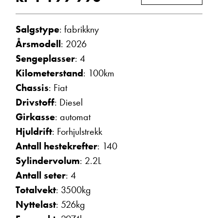
Ta kontakt
Salgstype
: fabrikkny
Årsmodell
: 2026
Lurer du på noe? Spør!
Sengeplasser
: 4
Kilometerstand
: 100km
Chassis
: Fiat
Sted
Drivstoff
: Diesel
Girkasse
: automat
Hva gjelder det?
Hjuldrift
: Forhjulstrekk
Antall hestekrefter
: 140
Sylindervolum
: 2.2L
E-post
Antall seter
: 4
Totalvekt
: 3500kg
Navn
Nyttelast
: 526kg