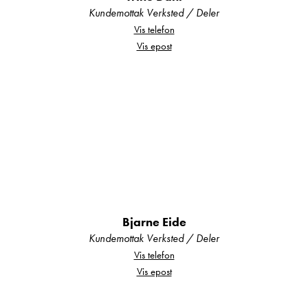
• Tretthetsvarsling
Kundemottak Verksted / Deler
• Full LED-frontlykter
Vis telefon
Vis epost
Her får du moderne personbilfølelse bak rattet –
perfekt både på langtur og i bytrafikk.
Fantastisk romfølelse med panoramatak
Det store panoramavinduet over førerhuset
slipper inn enorme mengder dagslys og gir en
åpen, luftig og eksklusiv atmosfære i hele
bodelen.
Bjarne Eide
Kundemottak Verksted / Deler
Kombinert med:
Vis telefon
• LED-ambientebelysning
Vis epost
• Moderne møbeldesign i Visby Oak og
sandgrå utførelse