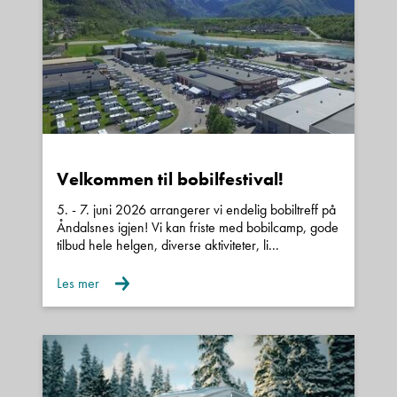
• Markise 4 meter (sort)
• Sykkelstativ for 2 sykler
• DAB+ radio og navigasjon
• 10” infotainmentsystem
• Digital TFT-fargeskjerm
• Ryggekamera med dynamiske hjelpelinjer
• Elektrisk innfellbare og oppvarmede speil
Velkommen til bobilfestival!
• Multifunksjonsratt i skinn
5. - 7. juni 2026 arrangerer vi endelig bobiltreff på
• Aluminiumsfelger
Åndalsnes igjen! Vi kan friste med bobilcamp, gode
tilbud hele helgen, diverse aktiviteter, li...
• Lakkert støtfanger
• Automatisk klimaanlegg
Les mer
• USB-uttak og moderne tilkoblingsmuligheter
Her er det meste inkludert fra fabrikk.
Ekstra trygghet