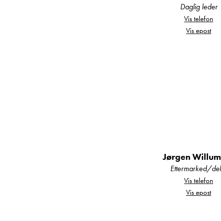
Daglig leder
Vis telefon
Din sikkerhet:
Vis epost
Alle våre bobiler o
Alle våre bobiler er
eller det utføres fø
Eventuell registerrei
bilen overleveres.
Jørgen Willu
Ettermarked/del
Vis telefon
Garantier:
Vis epost
Alle våre nye biler le