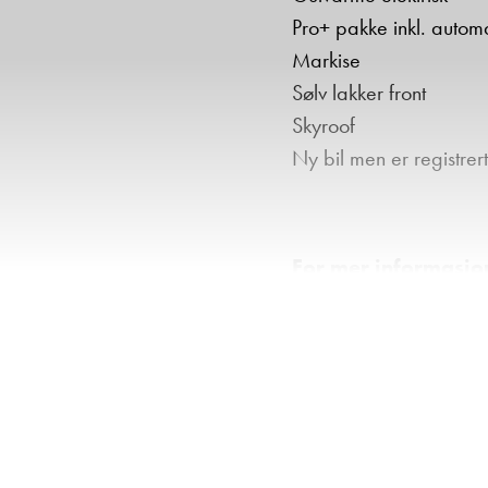
Pro+ pakke inkl. autom
Markise
Sølv lakker front
Skyroof
Ny bil men er registre
For mer informasjon
Hjalmar Fredrikse
mail:
hjalmar.fredrik