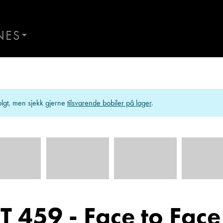
NES
AND
Kontakt Åndalsnes
ES
lgt, men sjekk gjerne
tilsvarende bobiler på lager
.
T 459 - Face to Face
nge
Ann Kristin Hattrem
r
Salgssjef