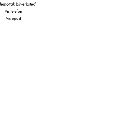
emottak bilverksted
Vis telefon
Vis epost
lstandsrapport.
il serviceprogram,
ivt byttes den før