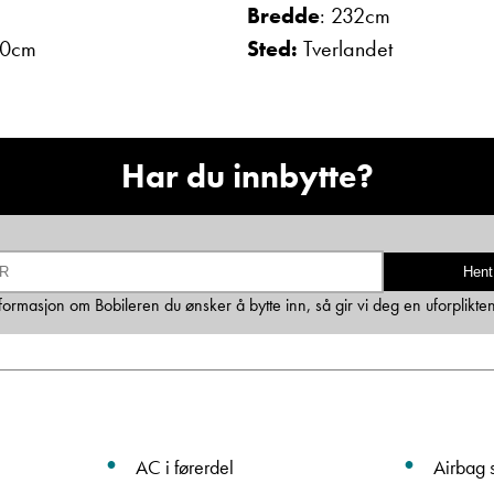
Bredde
: 232cm
E-post
40cm
Sted:
Tverlandet
Navn
Har du innbytte?
Beskrivelse
Hent
informasjon om Bobileren du ønsker å bytte inn, så gir vi deg en uforplikte
Denne siden er beskyttet av reCAPTCHA og Google
Personvernerklæring
og
Vilkår for bruk
er gjeldende.
AC i førerdel
Airbag s
Ta kontakt