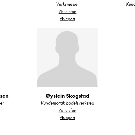
Verksmester
Kund
Vis telefon
Vis epost
g campingvogner er fukttestet og det foreligger ti
 EU-godkjent og skal ha utført service i henhold t
r bilen overleveres.
m skal være byttet i henhold til intervall, alternat
msen
Øystein Skogstad
er
Kundemottak bodelsverksted
Vis telefon
Vis epost
veres med 5 års Norgesgaranti.