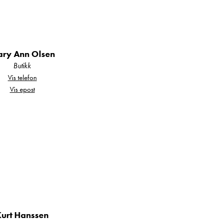
ndlere i Åndalsnes,
ry Ann Olsen
Butikk
Vis telefon
illionklassen. Lang
Vis epost
 du som kunde opplever
rkene Hymer, Bürstner,
r og campingvogner hos
Kurt Hanssen