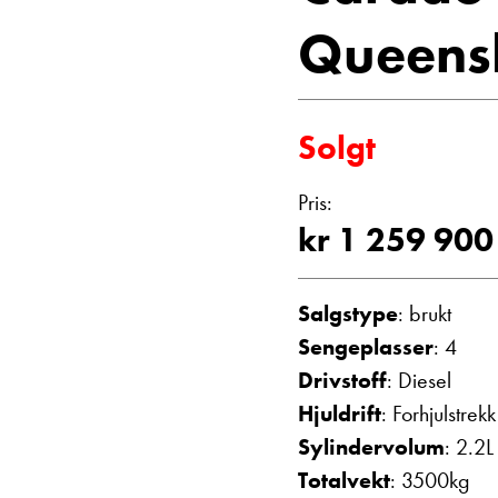
2024
Vis epost
Queens
Bobiler
Solgt
Pris:
kr 1 259 900
Salgstype
: brukt
Sengeplasser
: 4
Drivstoff
: Diesel
Hjuldrift
: Forhjulstrekk
Sylindervolum
: 2.2L
Totalvekt
: 3500kg