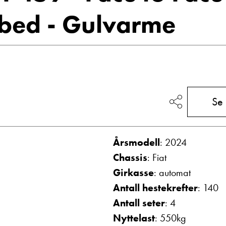
Vis telefon
bed - Gulvarme
Vis epost
Ta kontakt
Se
Lurer du på noe? Spør!
Årsmodell
: 2024
Chassis
: Fiat
Sted
Girkasse
: automat
Antall hestekrefter
: 140
Hva gjelder det?
Antall seter
: 4
Nyttelast
: 550kg