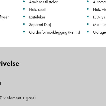
Armlener til stoler
Automa
Elek. speil
Elek. vi
fryser
Lasteluker
LED-lys
Separert Dusj
Multifun
Gardin for mørklegging (Remis)
Garage
ivelse
l
 v element + gass)