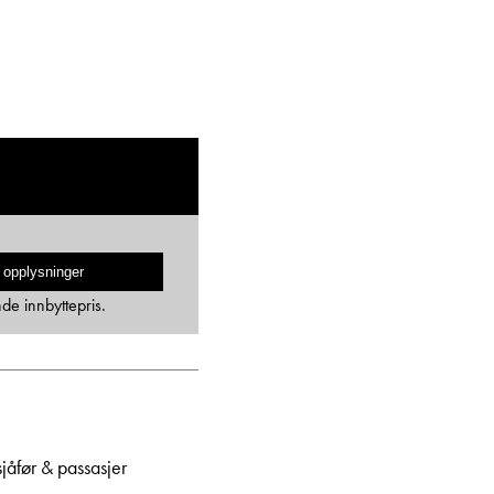
 opplysninger
nde innbyttepris.
jåfør & passasjer