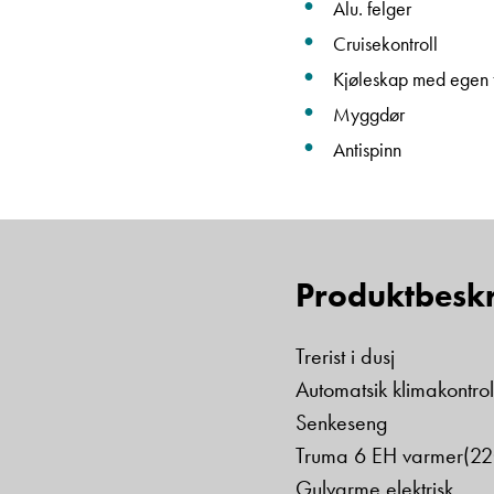
Alu. felger
Cruisekontroll
Kjøleskap med egen 
Myggdør
Antispinn
Produktbeskr
Trerist i dusj
Automatsik klimakontrol
Senkeseng
Truma 6 EH varmer(220
Gulvarme elektrisk