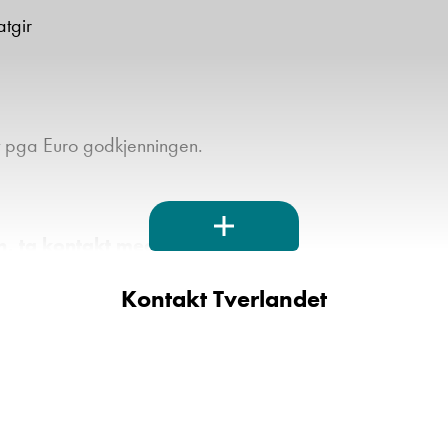
atgir
rt pga Euro godkjenningen.
, ta kontakt med vår selger:
Kontakt Tverlandet
n mob: 40225922
sen@kroken.no