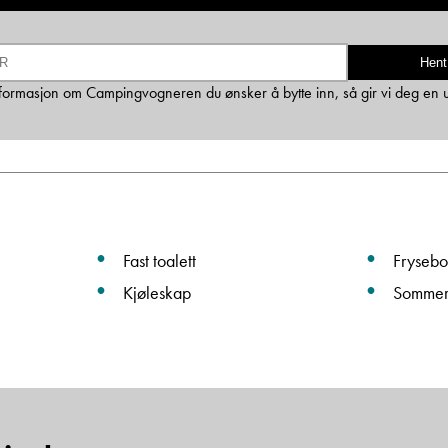
E-post
Hent
 informasjon om Campingvogneren du ønsker å bytte inn, så gir vi deg en 
Navn
Beskrivelse
Fast toalett
Frysebo
Kjøleskap
Sommer
Denne siden er beskyttet av reCAPTCHA og Google
Personvernerklæring
og
Vilkår for bruk
er gjeldende.
Ta kontakt