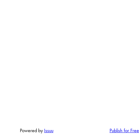
overlevering av bobil.
Ta gjerne kontakt med e
til å hjelpe deg!
Powered by
Issuu
Publish for Free