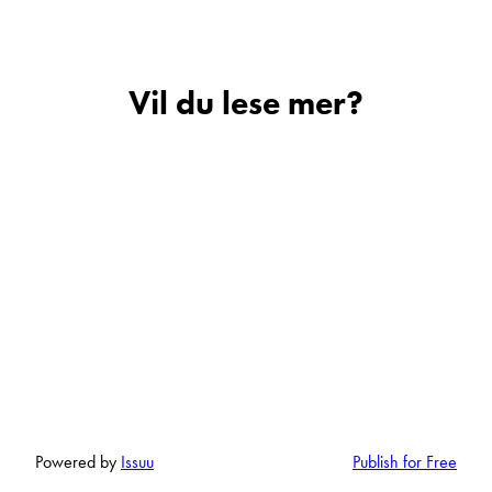
Har du spørsmål om LMC
Vivo 532 K?
n av våre trivelige selgere for en hyggelig bobil- og/eller
Vil du lese mer?
Sted
E-post
Telefon/Mobil
Spørsmål / beskjed
Powered by
Issuu
Publish for Free