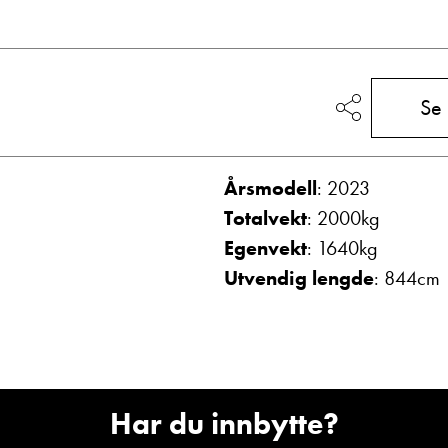
Vis telefon
Vis epost
Se
Ta kontakt
Årsmodell
: 2023
Totalvekt
: 2000kg
Lurer du på noe? Spør!
Egenvekt
: 1640kg
Utvendig lengde
: 844cm
Sted
Hva gjelder det?
Har du innbytte?