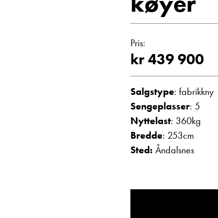
køyer
Vis epost
Pris:
kr 439 900
Salgstype
: fabrikkny
Sengeplasser
: 5
Nyttelast
: 360kg
Bredde
: 253cm
Sted:
Åndalsnes