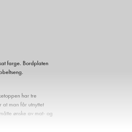
ikat farge. Bordplaten
bbeltseng.
ketoppen har tre
 at man får utnyttet
 måtte ønske av mat- og