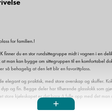
ivelse
lass for familien.!
 K finner du en stor rundsittegruppe midt i vognen i en del
 at man kan bygge om sittegruppen til en komfortabel do
er så behagelig at den lett blir en favorittplass.
e elegant og praktisk, med store overskap og skuffer. Ko
dyp og fin. Begge deler har tilhørende glasslokk som gjør
et store kjøleskapet er det bare å fylle opp med det man