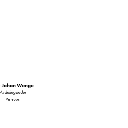
er er det plass for
aring og dusjløsning.
r i hele vognen.
e Johan Wenge
Avdelingsleder
Vis epost