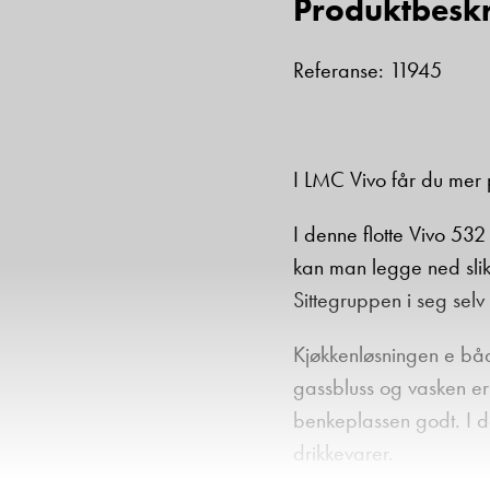
Produktbeskr
Referanse: 11945
I LMC Vivo får du mer p
I denne flotte Vivo 532
kan man legge ned slik
Sittegruppen i seg selv 
Kjøkkenløsningen e båd
gassbluss og vasken er 
benkeplassen godt. I d
drikkevarer.