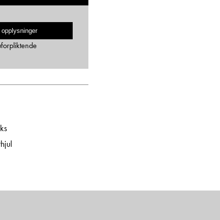
 opplysninger
uforpliktende
ks
hjul