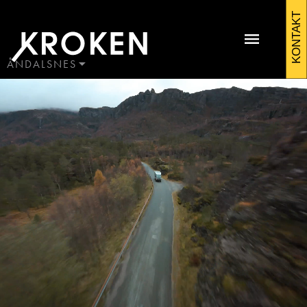
Kroken
KONTAKT
andalsnes
ÅNDALSNES
BODØ
HAUGALAND
Kontakt Åndalsnes
ÅLESUND
ÅNDALSNES
Ole Johan Wenge
Avdelingsleder