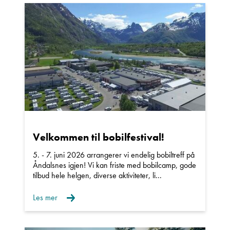
Beskrivelse
Denne siden er beskyttet av reCAPTCHA og Google
Personvernerklæring
og
Vilkår for bruk
er gjeldende.
Velkommen til bobilfestival!
Ta kontakt
5. - 7. juni 2026 arrangerer vi endelig bobiltreff på
Åndalsnes igjen! Vi kan friste med bobilcamp, gode
tilbud hele helgen, diverse aktiviteter, li...
Les mer