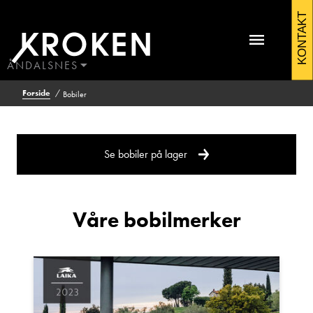
Bobiler
KONTAKT
ÅNDALSNES
BODØ
Forside
Bobiler
HAUGALAND
ÅLESUND
Kontakt Åndalsnes
ÅNDALSNES
Se bobiler på lager
Våre bobilmerker