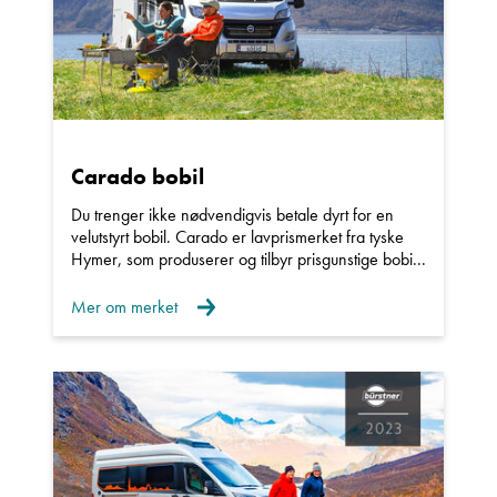
Beskrivelse
Carado bobil
Du trenger ikke nødvendigvis betale dyrt for en
velutstyrt bobil. Carado er lavprismerket fra tyske
Hymer, som produserer og tilbyr prisgunstige bobi...
Denne siden er beskyttet av reCAPTCHA og Google
Mer om merket
Personvernerklæring
og
Vilkår for bruk
er gjeldende.
Ta kontakt