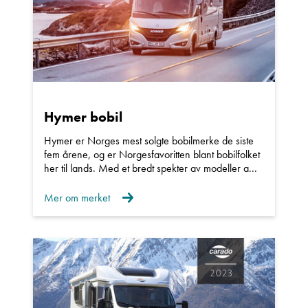
Ta kontakt
Lurer du på noe? Spør!
Hymer bobil
Hymer er Norges mest solgte bobilmerke de siste
Sted
fem årene, og er Norgesfavoritten blant bobilfolket
her til lands. Med et bredt spekter av modeller a...
Mer om merket
Hva gjelder det?
E-post
Navn