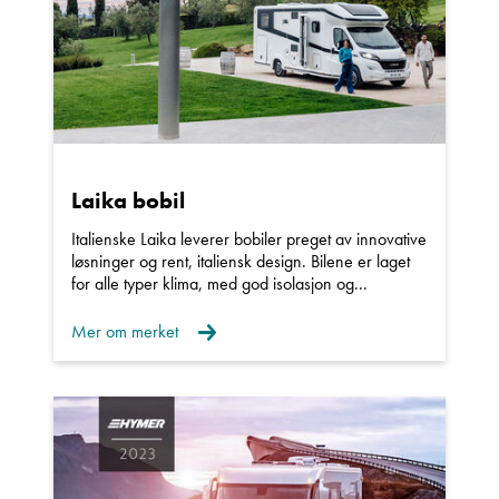
Ole Johan Wenge
Avdelingsleder
Vis epost
Laika bobil
Italienske Laika leverer bobiler preget av innovative
løsninger og rent, italiensk design. Bilene er laget
for alle typer klima, med god isolasjon og...
Mer om merket
Ann Kristin Hattrem
Salgssjef
Vis telefon
Vis epost