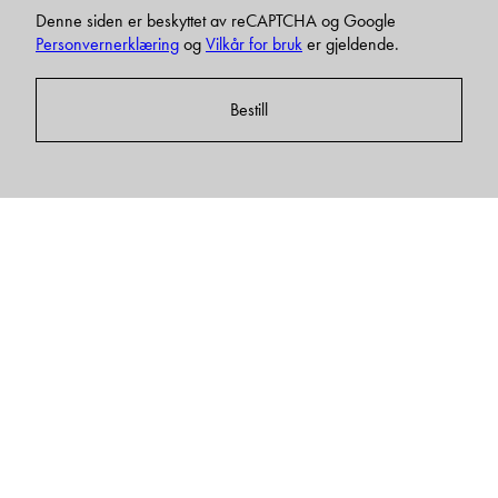
Denne siden er beskyttet av reCAPTCHA og Google
Personvernerklæring
og
Vilkår for bruk
er gjeldende.
Bestill