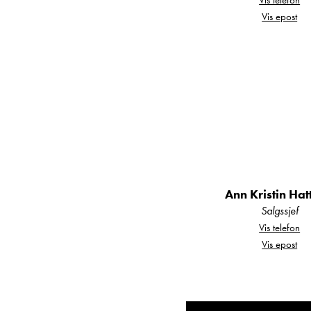
Vis epost
Kom gjerne innom oss fo
Ann Kristin Hattre
Ole Johan Wenge: 
——————————
Å handle hos Kroken sk
Med over 50 år i brans
Ann Kristin Ha
hjelpen og oppfølging
Salgssjef
Vis telefon
Hos Kroken Åndalsnes ha
Vis epost
brukte bobiler/vogner, o
campingvogn.