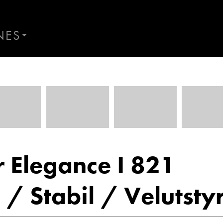
NES
AND
Kontakt Åndalsnes
ES
r Elegance I 821
/ Stabil / Velutstyr
nge
Ann Kristin Hattrem
r
Salgssjef