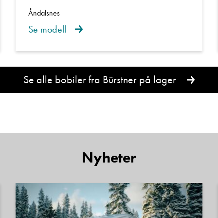
Åndalsnes
Se modell
Se alle bobiler fra Bürstner på lager
Denne siden er beskyttet av reCAPTCHA og Google
Personvernerklæring
og
Vilkår for bruk
er gjeldende.
Kontakt avdeling
Nyheter