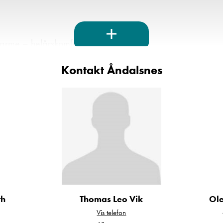
arme – helårskomfort
ar for ekstra last
Kontakt Åndalsnes
erfekt for fricamping
ygg og enkel manøvrering
okebluss + stekeovn
 – bedre inneklima
 bak – ekstra stabilitet
 plass til utstyr og bagasje
egruppe – ideell for koselige kvelder
t med kraftig 3,0 liters turbodiesel med registerkj
 lave vedlikeholdskostnader.
th
Thomas Leo Vik
Ol
Vis telefon
l bobil med alt du trenger –
klar for nye eventyr!