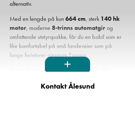
alternativ.
Med en lengde på kun
664 cm
, sterk
140 hk
motor
, moderne
8-trinns automatgir
og
omfattende utstyrspakke, får du en bobil som er
like komfortabel på små landeveier som på
lange ferieturer gjennom Europa.
Kompakt utvendig – overraskende romslig
innvendig
Kontakt Ålesund
Carado V337 er en av markedets mest
populære kompakte delintegrerte bobiler.
Fraværet av senkeseng gir en ekstra luftig
romfølelse i salongen, samtidig som
planløsningen byr på komfortable enkeltsenger