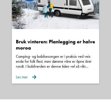
kontakt for å avtale.
Garanti
Alle våre nye biler leveres med 5 års
Norgesgaranti.
Brukte biler kan leveres med inntil 24 mnd
Bruk vinteren: Planlegging er halve
garanti.
moroa
Finansiering
Camping- og bobilsesongen er i praksis ved veis
Våre samarbeidspartnere er Santander,
ende for folk flest, men dørene våre er åpne året
Sparebank 1 Finans og Gjensidige/Nordea.
rundt. I bobilverden er denne tiden vel så vikt...
Vi kan tilby gunstige løsninger med inntil 15 års
Les mer
nedbetaling og fra 0 kroner i egenkapital.
Kroken Ålesund
Vi er forhandler av Hymer, Carado, Bürstner og
LMC.
I tillegg finner man Niesmann+Bischoff, Laika og