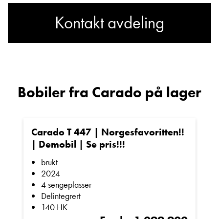
Aluminiumsfelger
Kontakt avdeling
Basic-pakke
Har du spørsmål om
Panorama takluke over salong
Carado V337?
Takluke med klart glass
Bobiler fra Carado på lager
Ambiente belysning
Myggdør
Sted
Praktiske oppbevaringsløsninger
Carado T 447 | Norgesfavoritten!!
| Demobil | Se pris!!!
Digital-pakke
E-post
brukt
2024
4 sengeplasser
Automatisk klimaanlegg
Telefon/Mobil
Delintegrert
Trådløs lading
140 HK