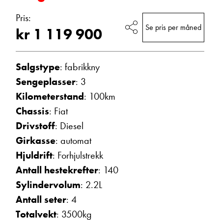
Vis epost
Pris:
Se pris per måned
kr 1 119 900
Salgstype
: fabrikkny
Sengeplasser
: 3
Kilometerstand
: 100km
Chassis
: Fiat
Drivstoff
: Diesel
Ann Kristin Hattrem
Girkasse
: automat
Salgssjef
Hjuldrift
: Forhjulstrekk
Vis telefon
Antall hestekrefter
: 140
Vis epost
Sylindervolum
: 2.2L
Antall seter
: 4
Totalvekt
: 3500kg