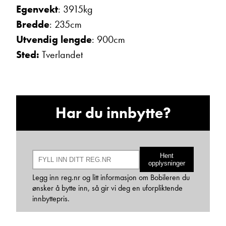
Ta kontakt
Egenvekt
: 3915kg
Bredde
: 235cm
Utvendig lengde
: 900cm
Sted:
Tverlandet
Lurer du på noe? Spør!
Sted
Har du innbytte?
Hva gjelder det?
Hent
opplysninger
E-post
Legg inn reg.nr og litt informasjon om Bobileren du
ønsker å bytte inn, så gir vi deg en uforpliktende
innbyttepris.
Navn