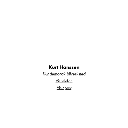
henhold til intervall, alternativt byttes den
før bilen overleveres.
Garantier:
Alle våre nye biler leveres med 5 års
Norgesgaranti.
Kurt Hanssen
Kundemottak bilverksted
Alle våre brukte biler kan leveres med inntil 24
Vis telefon
mnd garanti.
Vis epost
Innbytte:
Vi tar de fleste bobiler og campingvogner i
innbytte.