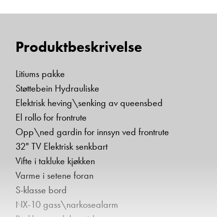
Produktbeskrivelse
Litiums pakke
Støttebein Hydrauliske
Elektrisk heving\senking av queensbed
El rollo for frontrute
Opp\ned gardin for innsyn ved frontrute
32" TV Elektrisk senkbart
Vifte i takluke kjøkken
Varme i setene foran
S-klasse bord
NX-10 gass\narkosealarm