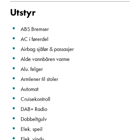
Utstyr
Beskrivelse
ABS Bremser
AC i førerdel
Airbag sjåfør & passasjer
Alde vannbåren varme
Alu. felger
Denne siden er beskyttet av reCAPTCHA og Google
Personvernerklæring
og
Vilkår for bruk
er gjeldende.
Armlener til stoler
Automat
Ta kontakt
Cruisekontroll
DAB+ Radio
Dobbeltgulv
Elek. speil
Elek. vindu