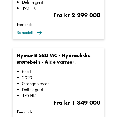
Vi tar forbehold om feil i annonsen.
Delintegrert
190 HK
Fra kr 2 299 000
Tverlandet
Se modell
Hymer B 580 MC - Hydrauliske
støttebein - Alde varmer.
brukt
2023
0 sengeplasser
Delintegrert
170 HK
Fra kr 1 849 000
Tverlandet