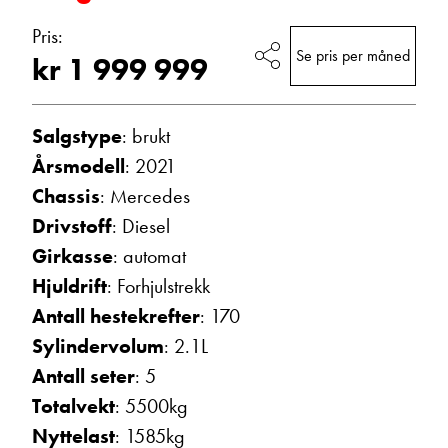
Vis epost
Pris:
Se pris per måned
kr 1 999 999
Salgstype
: brukt
Årsmodell
: 2021
Chassis
: Mercedes
Drivstoff
: Diesel
Girkasse
: automat
Ann Kristin Hattrem
Hjuldrift
: Forhjulstrekk
Salgssjef
Antall hestekrefter
: 170
Vis telefon
Sylindervolum
: 2.1L
Vis epost
Antall seter
: 5
Totalvekt
: 5500kg
Nyttelast
: 1585kg