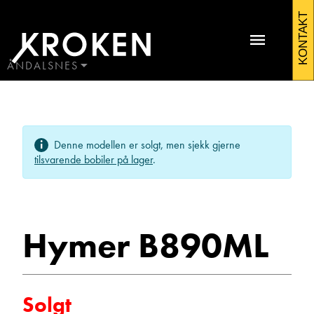
Hymer
KONTAKT
B890ML
2021
ÅNDALSNES
BODØ
Bobiler
HAUGALAND
Kontakt Åndalsnes
ÅLESUND
Denne modellen er solgt, men sjekk gjerne
ÅNDALSNES
tilsvarende bobiler på lager
.
Hymer B890ML
Ole Johan Wenge
Solgt
Avdelingsleder