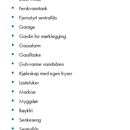
Ferskvanntank
Fjernstyrt sentrallås
Garage
Gardin for mørklegging
Gassalarm
Gassflaske
Gulvvarme vannbåren
Kjøleskap med egen fryser
Lasteluker
Markise
Myggdør
Røykfri
Senkeseng
Sentrallås