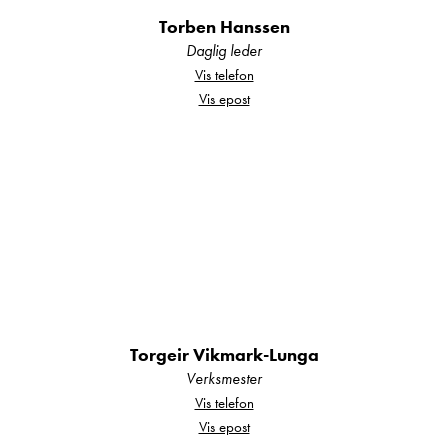
alltid et godt utvalg nye og brukte campingbiler
Torben Hanssen
og campingvogner hos oss.
Daglig leder
Vis telefon
Vis epost
Din sikkerhet:
Alle våre bobiler og campingvogner er
fukttestet og det foreligger
tilstandsrapport.
Alle våre bobiler er EU-godkjent og skal
ha utført service i henhold til
Torgeir Vikmark-Lunga
serviceprogram, eller det utføres før bilen
Verksmester
overleveres.
Vis telefon
Vis epost
Eventuell registerreim skal være byttet i