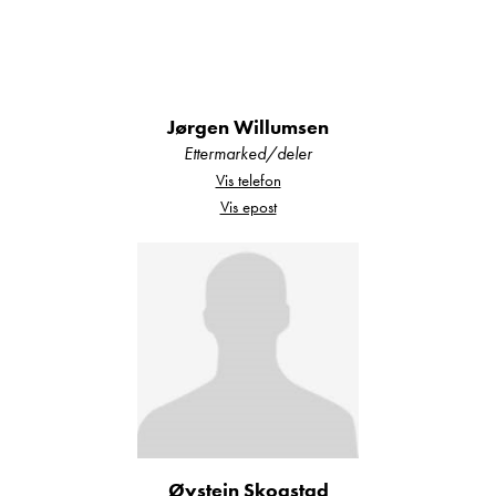
Finansiering:
Vi tilbyr gunstige finansieringstilbud gjennom våre
samarbeidspartnere.
Jørgen Willumsen
Ettermarked/deler
Utstyr:
Vis telefon
Vi monterer det meste av utstyr ved vårt verksted,
Vis epost
som f.esk. markise, parabolantenne, sykkelstativ,
ryggekamera etc. Utstyr som f.eks. hengerfeste
og webasto kan vi ordne via våre
samarbeidspartnere hvis mulig.
Vi gjør oppmerksom på at utstyr som ligger løst i
enheten som vinterdekk, telt og markisevegger
Øystein Skogstad