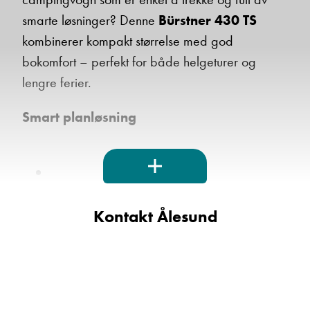
smarte løsninger? Denne
Bürstner 430 TS
kombinerer kompakt størrelse med god
bokomfort – perfekt for både helgeturer og
lengre ferier.
Smart planløsning
Komfortabel
dobbeltseng foran
Kontakt Ålesund
Romslig
sittegruppe bak
som enkelt kan
gjøres om til ekstra soveplasser