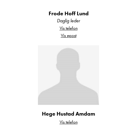
Støtdempere
Frode Hoff Lund
Premio Life pakke 2
Daglig leder
Vis telefon
Vis epost
Takluke Midi-Heki
Myggdør for bodelsdør
Hege Hustad Amdam
Truma Therme varmtvann
Vis telefon
Autarkie batteripakke