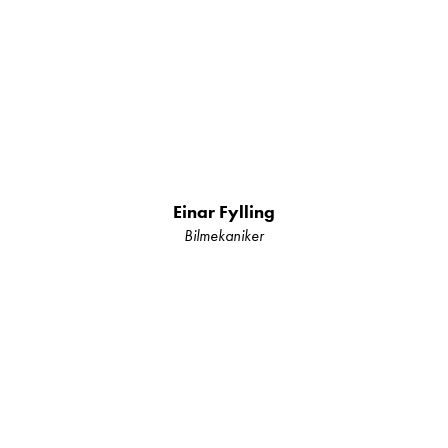
AKS 3004 stabilisator på drag
44 L vanntank
Einar Fylling
Bilmekaniker
Holder for reservehjul i gasskasse
Utvendig lasteluke høyre side