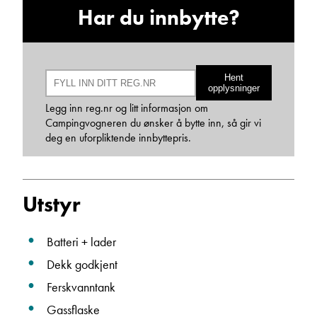
Ta kontakt
Har du innbytte?
Lurer du på noe? Spør!
Hent
opplysninger
Legg inn reg.nr og litt informasjon om
Campingvogneren du ønsker å bytte inn, så gir vi
Sted
deg en uforpliktende innbyttepris.
Hva gjelder det?
Utstyr
E-post
Batteri + lader
Dekk godkjent
Ferskvanntank
Navn
Gassflaske