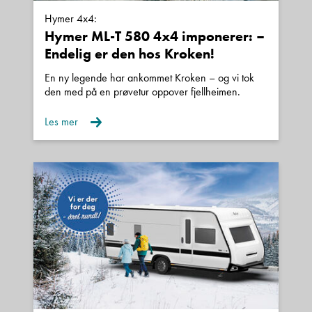
Brukte biler kan leveres med inntil 24 mnd
Hymer 4x4:
Hymer ML-T 580 4x4 imponerer: –
garanti.
Endelig er den hos Kroken!
Finansiering
Våre samarbeidspartnere er Santander,
En ny legende har ankommet Kroken – og vi tok
den med på en prøvetur oppover fjellheimen.
Sparebank 1 Finans og Gjensidige/Nordea.
Vi kan tilby gunstige løsninger med inntil 15 års
Les mer
nedbetaling og fra 0 kroner i egenkapital.
Kroken Ålesund
Vi er forhandler av Hymer, Carado, Bürstner og
LMC.
I tillegg finner man Niesmann+Bischoff, Laika og
Polar hos flere andre Kroken forhandlere.
Vi er en del av Kroken Caravan AS, som har
forhandlere i Bodø, Åndalsnes, Kristiansand,
Haugaland samt Tekno Maskin på Oppaker.