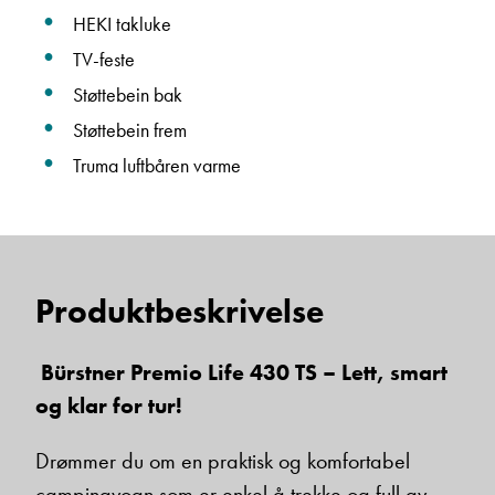
HEKI takluke
Beskrivelse
TV-feste
Støttebein bak
Støttebein frem
Truma luftbåren varme
Denne siden er beskyttet av reCAPTCHA og Google
Personvernerklæring
og
Vilkår for bruk
er gjeldende.
Produktbeskrivelse
Ta kontakt
Bürstner Premio Life 430 TS – Lett, smart
og klar for tur!
Drømmer du om en praktisk og komfortabel
campingvogn som er enkel å trekke og full av