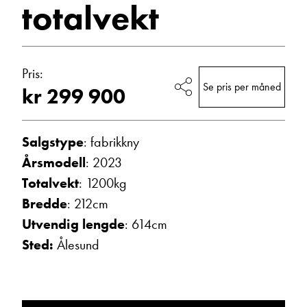
totalvekt
2023
Vis epost
Campingvogner
Pris:
Se pris per måned
kr 299 900
Salgstype
: fabrikkny
Årsmodell
: 2023
Totalvekt
: 1200kg
Ann Kristin Hattrem
Bredde
: 212cm
Salgssjef
Utvendig lengde
: 614cm
Vis telefon
Vis epost
Sted:
Ålesund