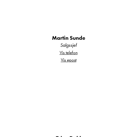
Lys og trivelig bodel
Martin Sunde
Relevant utstyr
Salgssjef
Vis telefon
✔ Norsk utførelse
Vis epost
✔ USB-ladekontakter
✔ Leselys i sittegruppe
✔ Truma Ultraheat (gass + strøm)
✔ Flatskjermholder
✔ Forberedt for TV-antenne
✔ Myggdør
✔ Kokeapparat med tre bluss
Dusjpakke