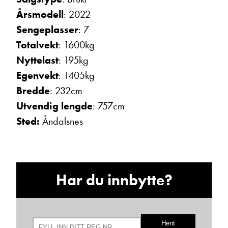
Ta kontakt
Årsmodell
: 2022
Sengeplasser
: 7
Totalvekt
: 1600kg
Lurer du på noe? Spør!
Nyttelast
: 195kg
Egenvekt
: 1405kg
Bredde
: 232cm
Sted
Utvendig lengde
: 757cm
Sted:
Åndalsnes
Hva gjelder det?
E-post
Har du innbytte?
Navn
Hent