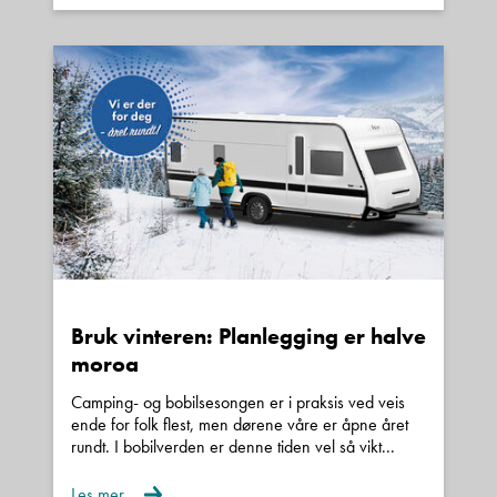
selgere for en hyggelig bobilprat.
Fredric Røvik: 92656034
Ann Kristin Hattrem: 98052783
Esben Flaa: 40226000
Sentralbord nummer
71 22 02
30
salg@kroken.no
Bruk vinteren: Planlegging er halve
moroa
Camping- og bobilsesongen er i praksis ved veis
ende for folk flest, men dørene våre er åpne året
rundt. I bobilverden er denne tiden vel så vikt...
Les mer