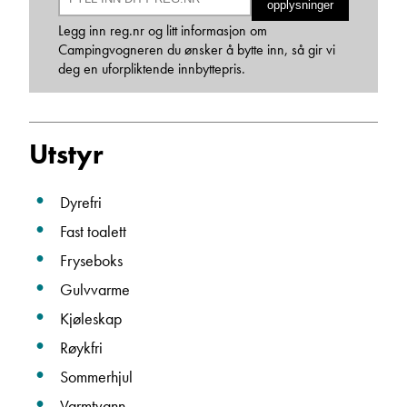
opplysninger
Legg inn reg.nr og litt informasjon om
Beskrivelse
Campingvogneren du ønsker å bytte inn, så gir vi
deg en uforpliktende innbyttepris.
Utstyr
Dyrefri
Denne siden er beskyttet av reCAPTCHA og Google
Personvernerklæring
og
Vilkår for bruk
er gjeldende.
Fast toalett
Fryseboks
Ta kontakt
Gulvvarme
Kjøleskap
Røykfri
Sommerhjul
Varmtvann