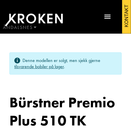
Bürstner
KONTAKT
Premio
Plus
ÅNDALSNES
BODØ
510
HAUGALAND
Kontakt Åndalsnes
TK
ÅLESUND
Denne modellen er solgt, men sjekk gjerne
ÅNDALSNES
m/senkeseng
tilsvarende bobiler på lager
.
2022
Campingvogner
Bürstner Premio
Plus 510 TK
Ole Johan Wenge
Avdelingsleder