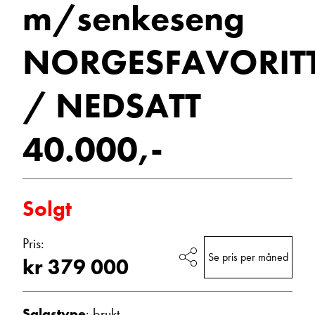
m/senkeseng
Vis epost
NORGESFAVORIT
/ NEDSATT
40.000,-
Ann Kristin Hattrem
Solgt
Salgssjef
Vis telefon
Pris:
Vis epost
Se pris per måned
kr 379 000
Salgstype
: brukt