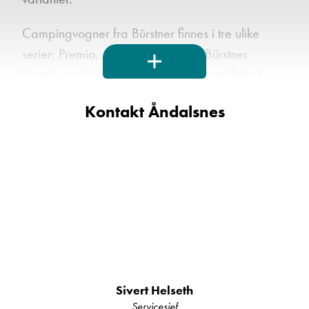
Campingvogner fra Bürstner finnes i tre ulike
serier: Premio, Averso og Nordic. Bürstner
Premio er mindre vogner, som er svært lette å
kjøre. Disse vognene passer perfekt for
Kontakt Åndalsnes
førstegangskjøpere.
Velger du en campingvogn fra Bürstner vil du
alltid finne et harmonisk interiør. Produsentens
arkitekter, designere og ingeniører jobber tett
sammen for at romfølelse, møblering og
funksjonalitet skal være perfekt tilpasset
hverandre.
I denne flotte Bürstner Premio Plus 510 TK finner
Sivert Helseth
Servicesjef