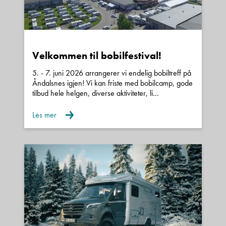
Telefon/Mobil
Spørsmål / beskjed
Velkommen til bobilfestival!
5. - 7. juni 2026 arrangerer vi endelig bobiltreff på
Åndalsnes igjen! Vi kan friste med bobilcamp, gode
tilbud hele helgen, diverse aktiviteter, li...
Les mer
Denne siden er beskyttet av reCAPTCHA og Google
Personvernerklæring
og
Vilkår for bruk
er gjeldende.
Kontakt avdeling