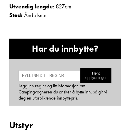
Ta kontakt
Utvendig lengde
: 827cm
Sted:
Åndalsnes
Lurer du på noe? Spør!
Har du innbytte?
Sted
Hva gjelder det?
Hent
opplysninger
Legg inn reg.nr og litt informasjon om
Campingvogneren du ønsker å bytte inn, så gir vi
E-post
deg en uforpliktende innbyttepris.
Navn
Utstyr