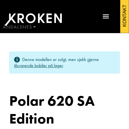
Polar
KONTAKT
620
SA
ÅNDALSNES
BODØ
Edition
HAUGALAND
Kontakt Åndalsnes
2023
ÅLESUND
Denne modellen er solgt, men sjekk gjerne
ÅNDALSNES
Campingvogner
tilsvarende bobiler på lager
.
Polar 620 SA
Edition
Ole Johan Wenge
Avdelingsleder