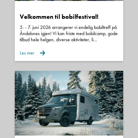
Ta gjerne kontakt med en av våre trivelige
selgere for en hyggelig bobil- og/eller
Spørsmål / beskjed
Velkommen til bobilfestival!
vognprat, vi står klar til å hjelpe deg!
5. - 7. juni 2026 arrangerer vi endelig bobiltreff på
Åndalsnes igjen! Vi kan friste med bobilcamp, gode
tilbud hele helgen, diverse aktiviteter, li...
Les mer
Denne siden er beskyttet av reCAPTCHA og Google
Personvernerklæring
og
Vilkår for bruk
er gjeldende.
Kontakt avdeling