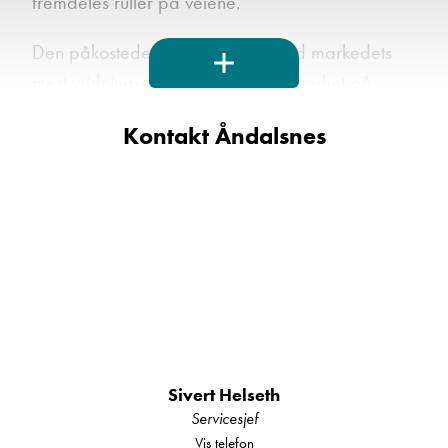
fremdeles ruller på veiene.
Den påkostede konstruksjonen med markedets
mest vridningsstive karosseri gir sikkerhet på
veien året rundt, og på alle slags veiunderlag.
Kontakt Åndalsnes
En av hemmelighetene er at skjøtene i gulvfineren
monteres med spesielle forsterkningsplater.
Karakteristisk for Polar vogner er designet som
fanger opp den skandinaviske livsstilen. Vognen
skal kunne brukes alle sesonger. Det stilles høye
krav til kvalitet og komfort - døgnet rundt!
I denne flotte Polar 620 Ed finner du en stor
rundsittegruppe i en herlig, farge. Ikke bare
Sivert Helseth
Servicesjef
skaper fargen en dus atmosfære i hele vognen,
Vis telefon