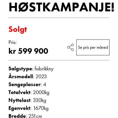
HØSTKAMPANJE!
Vis epost
Solgt
Pris:
Se pris per måned
kr 599 900
Salgstype
: fabrikkny
Ann Kristin Hattrem
Årsmodell
: 2023
Salgssjef
Sengeplasser
: 4
Vis telefon
Totalvekt
: 2000kg
Vis epost
Nyttelast
: 330kg
Egenvekt
: 1670kg
Bredde
: 251cm