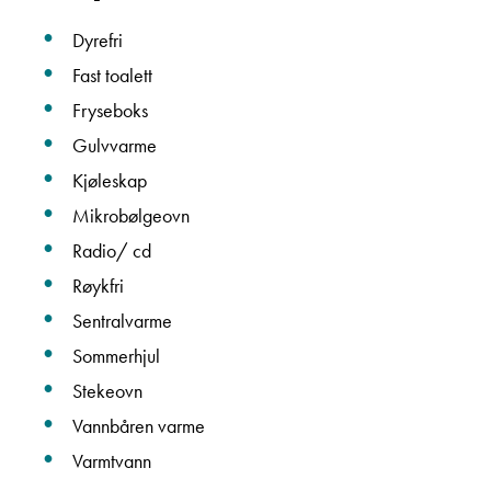
Dyrefri
Beskrivelse
Fast toalett
Fryseboks
Gulvvarme
Kjøleskap
Mikrobølgeovn
Denne siden er beskyttet av reCAPTCHA og Google
Radio/ cd
Personvernerklæring
og
Vilkår for bruk
er gjeldende.
Røykfri
Sentralvarme
Ta kontakt
Sommerhjul
Stekeovn
Vannbåren varme
Varmtvann