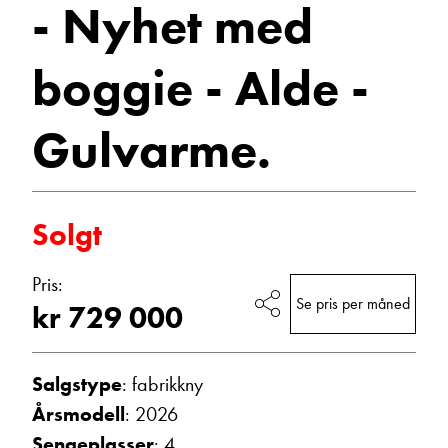
- Nyhet med
-
Vis epost
Gulvarme.
boggie - Alde -
2026
Gulvarme.
Campingvogner
Solgt
Ann Kristin Hattrem
Pris:
Salgssjef
Se pris per måned
kr 729 000
Vis telefon
Vis epost
Salgstype
: fabrikkny
Årsmodell
: 2026
Sengeplasser
: 4