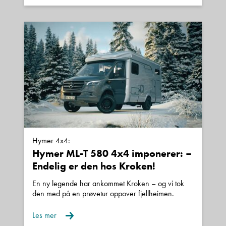
Alle våre nye biler leveres med 5 års
Norgesgaranti.
Alle våre brukte biler kan leveres med inntil 24
Denne siden er beskyttet av reCAPTCHA og Google
mnd garanti.
Personvernerklæring
og
Vilkår for bruk
er gjeldende.
Kontakt avdeling
Innbytte:
Vi tar de fleste bobiler og campingvogner i
innbytte.
Hymer 4x4:
Hymer ML-T 580 4x4 imponerer: –
Finansiering:
Endelig er den hos Kroken!
Vi tilbyr gunstige finansieringstilbud gjennom våre
En ny legende har ankommet Kroken – og vi tok
samarbeidspartnere.
den med på en prøvetur oppover fjellheimen.
Les mer
Utstyr: