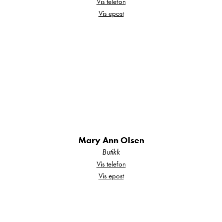
Vis telefon
Belysning i garderoben
Vis epost
Justerbare hodeender
LED-stripe vindu bak
Overmadrass, 3 cm
Pølleputer, 2 stk
Sengelys med USB-uttak
Baderom
Mary Ann Olsen
230 V-uttak
Butikk
Vis telefon
Roterbar elektrisk kassett-toalett
Vis epost
Takluke på vaskerommet