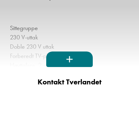
Sittegruppe
230 V-uttak
Doble 230 V uttak
Forberedt TV-plass
Høyttalere, 2 stk
Puter 40x40, 2 stk
Kontakt Tverlandet
USB-uttak i leselamper
Utendørs
16” fälgar blå/svarta
Automatisk oppvarmet avløp 230 V