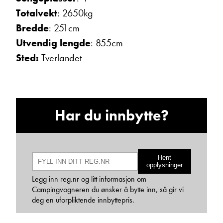
Ta kontakt
Totalvekt
: 2650kg
Bredde
: 251cm
Utvendig lengde
: 855cm
Lurer du på noe? Spør!
Sted:
Tverlandet
Sted
Har du innbytte?
Hva gjelder det?
Hent
E-post
opplysninger
Legg inn reg.nr og litt informasjon om
Campingvogneren du ønsker å bytte inn, så gir vi
deg en uforpliktende innbyttepris.
Navn