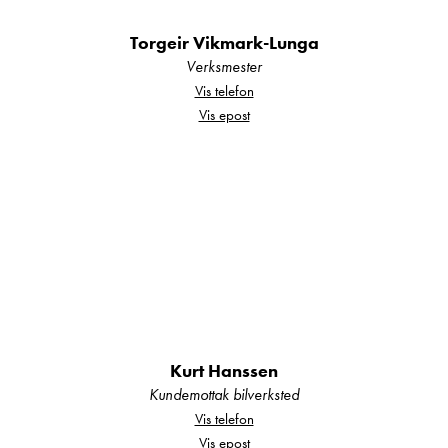
Skotørker i skuff
Torgeir Vikmark-Lunga
Takluke Mini Heki bak
Verksmester
Vannbåren gulvvarme
Vis telefon
Varmtvannsbereder
Vis epost
Ventilasjonsluke/-er
Ekstra utstyr denne vognen:
- Micro
- Kompressorkjøleskap
- Myggnettsdør
- Polar Connect
- Nakkeputer
Kurt Hanssen
Kundemottak bilverksted
For mer informasjon, ta kontakt med vår
Vis telefon
Vis epost