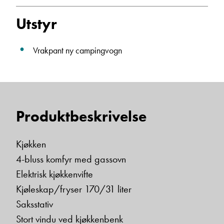
Beskrivelse
Utstyr
Vrakpant ny campingvogn
Denne siden er beskyttet av reCAPTCHA og Google
Produktbeskrivelse
Personvernerklæring
og
Vilkår for bruk
er gjeldende.
Kjøkken
Ta kontakt
4-bluss komfyr med gassovn
Elektrisk kjøkkenvifte
Kjøleskap/fryser 170/31 liter
Saksstativ
Stort vindu ved kjøkkenbenk