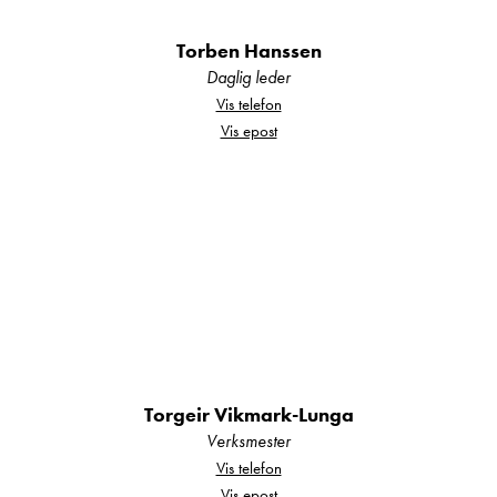
For mere informasjon ta kontakt med en av våre
selgere.
Torben Hanssen
Daglig leder
Vis telefon
Vis epost
For mer informasjon, ta kontakt med vår
selger:
Hjalmar Fredriksen mob: 40225922
mail:
hjalmar.fredriksen@kroken.no
Torgeir Vikmark-Lunga
Verksmester
Vis telefon
Vis epost