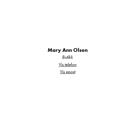
Ekstra utatyr denne vognen er :
Mary Ann Olsen
Butikk
Vis telefon
Sentralstøvsuger
Vis epost
Tv feste
Stor vanntank
Vifte i takluke.