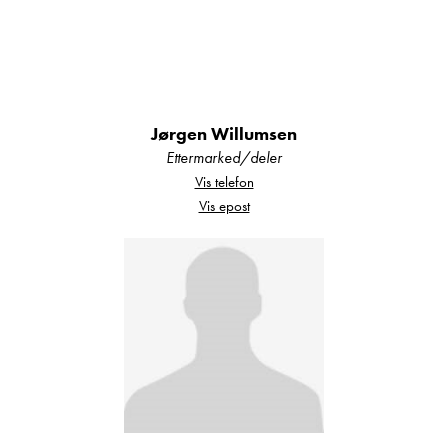
Hymer, Bürstner, Carado og Polar, og du finner
alltid et godt utvalg nye og brukte campingbiler
og campingvogner hos oss.
Jørgen Willumsen
Ettermarked/deler
Din sikkerhet:
Vis telefon
Vis epost
Alle våre bobiler og campingvogner er
fukttestet og det foreligger
tilstandsrapport.
Alle våre bobiler er EU-godkjent og skal
ha utført service i henhold til
serviceprogram, eller det utføres før bilen
overleveres.