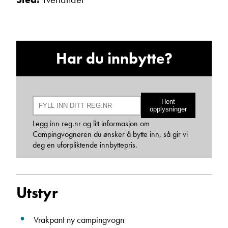
Ta kontakt
Har du innbytte?
Lurer du på noe? Spør!
Sted
Hent
opplysninger
Legg inn reg.nr og litt informasjon om
Hva gjelder det?
Campingvogneren du ønsker å bytte inn, så gir vi
deg en uforpliktende innbyttepris.
E-post
Utstyr
Navn
Vrakpant ny campingvogn