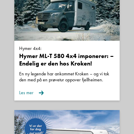
enheten som vinterdekk, telt og markisevegger
Personvernerklæring
og
Vilkår for bruk
er gjeldende.
ect. Så er dette noe som ikke er garanti på og
Kontakt avdeling
bare følger med enheten.
Salgsobjektet kan ha blitt fremvist for kunder eller
Hymer 4x4:
Hymer ML-T 580 4x4 imponerer: –
brukt i butikkens utstilling eller blitt brukt i utleie.
Endelig er den hos Kroken!
En ny legende har ankommet Kroken – og vi tok
den med på en prøvetur oppover fjellheimen.
Forbehold om vekt
Les mer
Vi gjør oppmerksom på at den angivelse av
egenvekt og nyttelast som fremkommer i denne