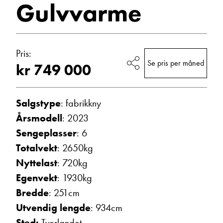
Gulvvarme
2023
Vis epost
Campingvogner
Pris:
Se pris per måned
kr 749 000
Salgstype
: fabrikkny
Årsmodell
: 2023
Sengeplasser
: 6
Ann Kristin Hattrem
Totalvekt
: 2650kg
Salgssjef
Nyttelast
: 720kg
Vis telefon
Vis epost
Egenvekt
: 1930kg
Bredde
: 251cm
Utvendig lengde
: 934cm
Sted:
Tverlandet