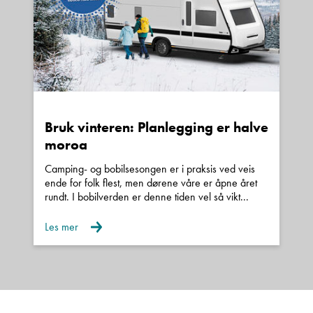
annonsen er innhentet fra kjøretøyets vognkort
eller tilsvarende.
Vær oppmerksom på at den oppgitte egenvekt
derfor kun angir vekten på en minimumsutstyrt
grunnmodell med påmontert standard utstyr etter
produsentens spesifikasjoner.
Bruk vinteren: Planlegging er halve
moroa
Kjøretøyets vekt vil kunne variere fra den
Camping- og bobilsesongen er i praksis ved veis
egenvekt som er angitt i vognkortet.
ende for folk flest, men dørene våre er åpne året
rundt. I bobilverden er denne tiden vel så vikt...
Vekten av ekstrautstyr som påmonteres eller er
Les mer
påmontert av produsenten og/eller senere av
andre, vil komme i tillegg til den vekten som er
angitt som egenvekt i vognkortet.