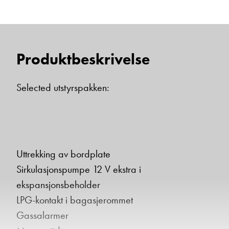
Beskrivelse
Produktbeskrivelse
Selected utstyrspakken:
Denne siden er beskyttet av reCAPTCHA og Google
Personvernerklæring
og
Vilkår for bruk
er gjeldende.
Ta kontakt
Uttrekking av bordplate
Sirkulasjonspumpe 12 V ekstra i
ekspansjonsbeholder
LPG-kontakt i bagasjerommet
Gassalarmer