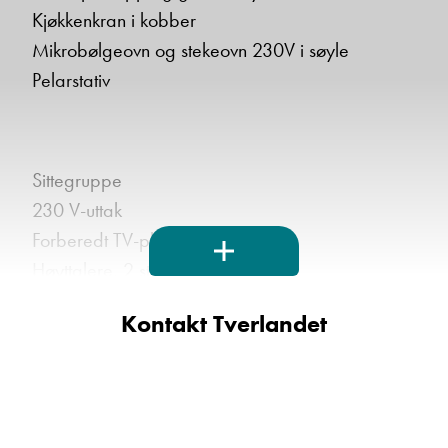
Kjøkkenkran i kobber
Mikrobølgeovn og stekeovn 230V i søyle
Pelarstativ
Sittegruppe
230 V-uttak
Forberedt TV-plass
Høyttalere, 2 stk
LED-belysning i sittegruppe
Kontakt Tverlandet
Nakkeputer 2 stk
Puter 40x40 cm, 4 stk
USB-uttak i leselamper