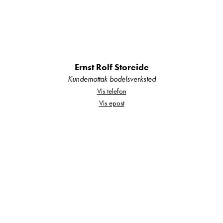
Utendørs
16” fälgar i koppar
Automatisk oppvarmet avløp 230 V
Bredere ytterdør
Ernst Rolf Storeide
Kundemottak bodelsverksted
Forteltservice
Vis telefon
Friksjonskobling
Vis epost
Gasslekkasjetest
Gassomkobler Alde Duocontrol med
kollisjonssensor
Gassutløp på koffertvegg
Glatt plate
Lasteluke høyre foran
LED-belysning i lasteluke og gasskoffert
Mørkt skjørtsett med kobberkant