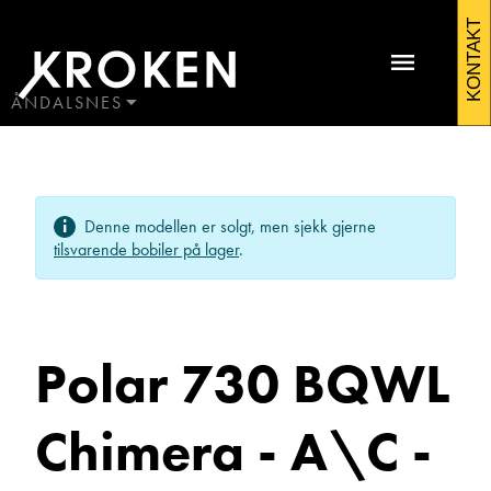
Polar
KONTAKT
730
BQWL
ÅNDALSNES
BODØ
Chimera
HAUGALAND
Kontakt Åndalsnes
-
ÅLESUND
Denne modellen er solgt, men sjekk gjerne
ÅNDALSNES
A\C
tilsvarende bobiler på lager
.
-
Brunt
Polar 730 BQWL
skinn
-
Chimera - A\C -
Ole Johan Wenge
Topp
Avdelingsleder