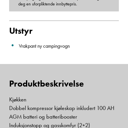
deg en uforpliktende innbyttepris.
Beskrivelse
Utstyr
Vrakpant ny campingvogn
Denne siden er beskyttet av reCAPTCHA og Google
Personvernerklæring
og
Vilkår for bruk
er gjeldende.
Produktbeskrivelse
Ta kontakt
Kjøkken
Dobbel kompressor kjøleskap inkludert 100 AH
AGM batteri og batteribooster
Induksjonstopp og gasskomfyr (2+2)