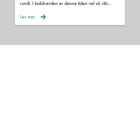
rundt. I bobilverden er denne tiden vel så vikt...
Vi er NCB-autorisert caravanforhandler i
Les mer
Nordland og representerer kvalitetsmerkene
Hymer, Bürstner, Carado og Polar, og du finner
alltid et godt utvalg nye og brukte campingbiler
og campingvogner hos oss.
Din sikkerhet:
Alle våre bobiler og campingvogner er
fukttestet og det foreligger
tilstandsrapport.
Alle våre bobiler er EU-godkjent og skal