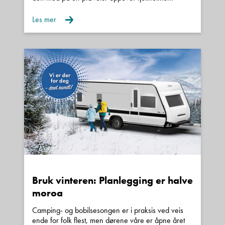
Les mer
Kroken Bodø er en del av Kroken
Caravan AS, som har caravanforhandlere
i Åndalsnes, Bodø, Ålesund, Haugaland,
Oslo og Kristiansand.
Produktspekteret favner
fra den helt enkle campingvogna til eksklusive
bobiler i millionklassen. Lang erfaring og solid
kunnskap kommer våre kunder til gode. Det er
viktig for oss at du som kunde opplever trygghet i
forhold til oppfølging, deler og service når du
Bruk vinteren: Planlegging er halve
moroa
handler våre produkter.
Camping- og bobilsesongen er i praksis ved veis
ende for folk flest, men dørene våre er åpne året