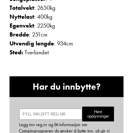
Ta kontakt
Totalvekt
: 2650kg
Nyttelast
: 400kg
Egenvekt
: 2250kg
Lurer du på noe? Spør!
Bredde
: 251cm
Utvendig lengde
: 934cm
Sted:
Tverlandet
Sted
Hva gjelder det?
Har du innbytte?
E-post
Hent
opplysninger
Navn
Legg inn reg.nr og litt informasjon om
Campingvogneren du ønsker å bytte inn, så gir vi