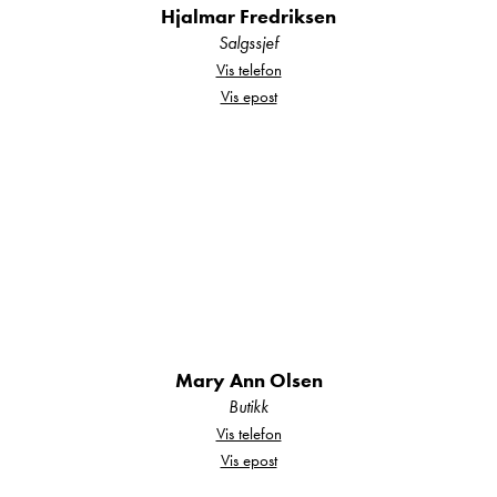
Støtteben + støttebensveiv
Hjalmar Fredriksen
Salgssjef
Støvbeskyttelse ved hjul
Vis telefon
Vinterkobling
Vis epost
Soverom
230 V-uttak ved sengegavlen
Belysning i garderoben
Elektrisk seng i BQWL
Justerbare hodeender
Polstret sengegavl
Mary Ann Olsen
Pølleputer, 2 stk
Butikk
Sengelys med USB-uttak
Vis telefon
Super de Luxe overmadrass (6 cm)
Vis epost
TV-plass med doble vinduer (BQWL)