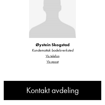
Chimera
Årets nyhet tilbyr campingvognliv på et helt nytt
nivå. Eksklusiv, fullt utstyrt og finnes i fire unike
planløsninger for modellene.
Øystein Skogstad
Kundemottak bodelsverksted
Vis telefon
Hvordan gjør vi det som er best med en Polar
Vis epost
enda bedre? Velkommen til å oppdage nye
Chimera! Det er enkelt å se at vår nye modell er
en luksuriøs perle som virkelig leverer både
Kontakt avdeling
utenpå og innvendig.
Det første du legger merke til er at ytterdøren er