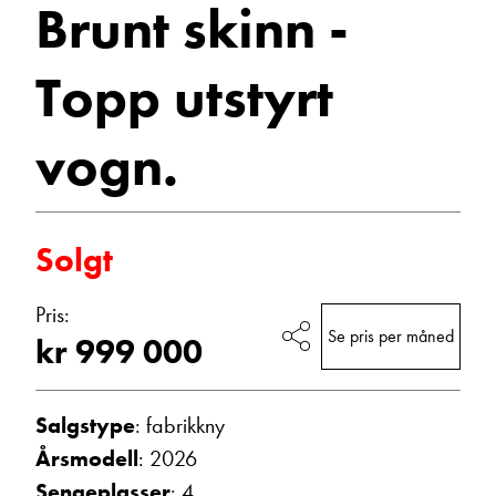
Brunt skinn -
utstyrt
Vis epost
vogn.
Topp utstyrt
2026
vogn.
Campingvogner
Solgt
Ann Kristin Hattrem
Pris:
Salgssjef
Se pris per måned
kr 999 000
Vis telefon
Vis epost
Salgstype
: fabrikkny
Årsmodell
: 2026
Sengeplasser
: 4