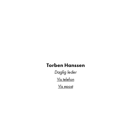
Baderom
230 V-uttak
Håndkletørker
Roterbar elektrisk kassett-toalett
Takluke på vaskerommet
Torben Hanssen
Tørkestang i dusjkabin
Daglig leder
Vis telefon
Vanntank 60 L
Vis epost
Vindu i B-bad
Øvrig innvendig
Aircondition (ACC)